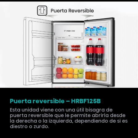
Puerta reversible – HRBF125B
Esta unidad viene con una útil bisagra de
puerta reversible que le permite abrirla desde
la derecha o la izquierda, dependiendo de si es
diestro o zurdo.