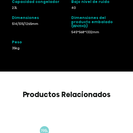
Capacidad congelador
Bajo nivel de ruido
23L
40
Dimensiones
Dimensiones del
producto embalado
514/515/1265mm
(W×H×D)
545*568*1332mm
Peso
35kg
Productos Relacionados