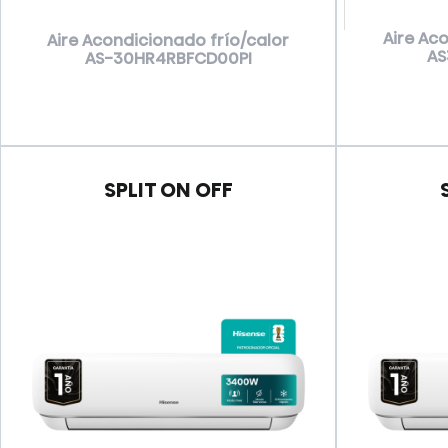
Aire Ac
Aire Acondicionado frío/calor
AS
AS-30HR4RBFCD00PI
VER MÁS
SPLIT ON OFF