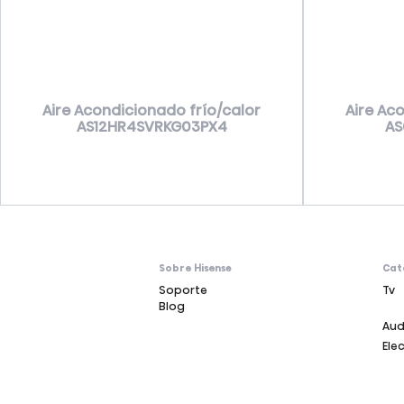
Aire Acondicionado frío/calor
Aire Ac
AS12HR4SVRKG03PX4
AS
Sobre Hisense
Cat
Soporte
Tv
Blog
Aud
Ele