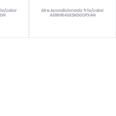
ío/calor
Aire Acondicionado frío/calor
00N
AS18HR4SXSKG00PX4N