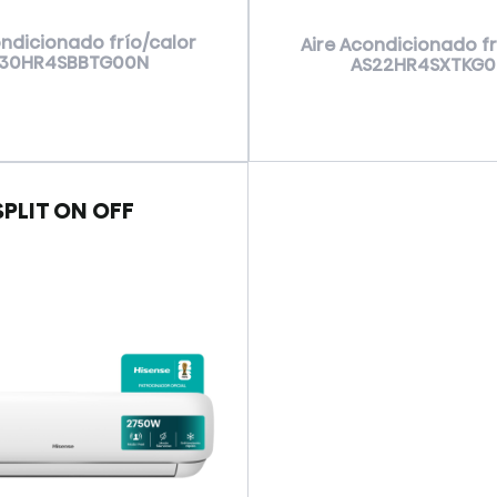
ondicionado frío/calor
Aire Acondicionado fr
30HR4SBBTG00N
AS22HR4SXTKG
VER MÁS
SPLIT ON OFF