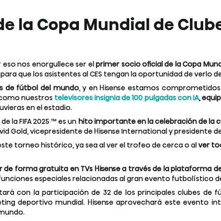
de la Copa Mundial de Clube
r eso nos enorgullece ser el
primer socio oficial de la Copa Mundi
para que los asistentes al CES tengan la oportunidad de verlo d
es de fútbol del mundo
, y en Hisense estamos comprometidos a 
 como nuestros
televisores insignia de 100 pulgadas con IA
, equi
vieras en el estadio.
de la FIFA 2025 ™ es un
hito importante en la celebración de la 
vid Gold, vicepresidente de Hisense International y presidente d
ste torneo histórico, ya sea al ver el trofeo de cerca o al
ver to
er de forma gratuita en TVs Hisense a través de la plataforma 
funciones especiales relacionadas al gran evento futbolístico d
ará con la participación de 32 de los principales clubes de 
ing deportivo mundial. Hisense aprovechará este evento int
 mundo.