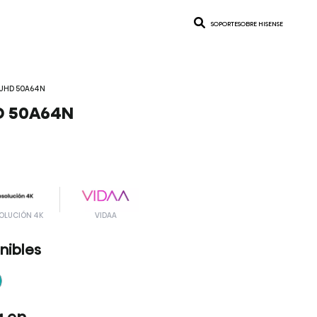
SOPORTE
SOBRE HISENSE
 UHD 50A64N
D 50A64N
OLUCIÓN 4K
VIDAA
nibles