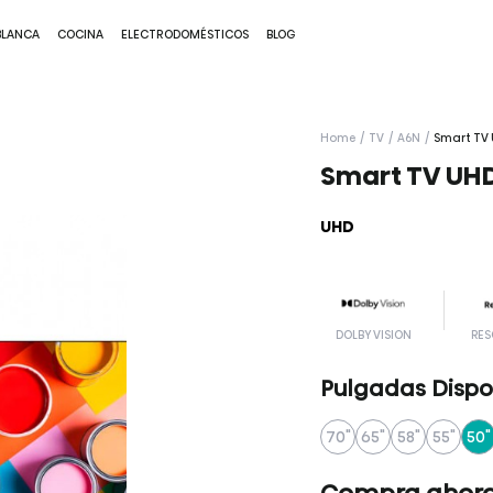
BLANCA
COCINA
ELECTRODOMÉSTICOS
BLOG
Home
/
TV
/
A6N
/
Smart TV
Smart TV UH
UHD
DOLBY VISION
RES
Pulgadas Dispo
70"
65"
58"
55"
50"